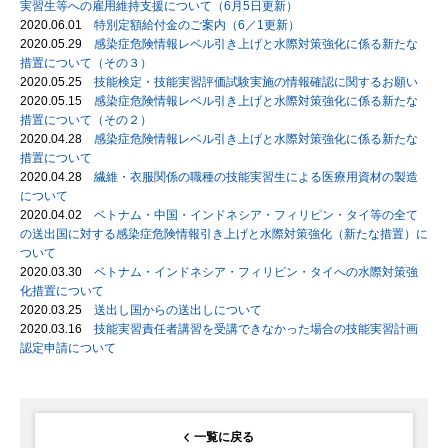
実習生等への雇用維持支援について（6月5日更新）
2020.06.01
特別定額給付金のご案内（6／1更新）
2020.05.29
感染症危険情報レベル引き上げと水際対策強化に係る新たな
措置について（その３）
2020.05.25
技能検定・技能実習評価試験実施の情報確認に関するお願い
2020.05.15
感染症危険情報レベル引き上げと水際対策強化に係る新たな
措置について（その２）
2020.04.28
感染症危険情報レベル引き上げと水際対策強化に係る新たな
措置について
2020.04.28
繊維・衣服関係の職種の技能実習生による医療用資材の製造
について
2020.04.02
ベトナム・中国・インドネシア・フィリピン・タイ等の全て
の送出国に対する感染症危険情報引き上げと水際対策強化（新たな措置）に
ついて
2020.03.30
ベトナム・インドネシア・フィリピン・タイへの水際対策強
化措置について
2020.03.25
送出し国からの送出しについて
2020.03.16
技能実習責任者講習を受講できなかった場合の技能実習計画
認定申請について
一覧に戻る