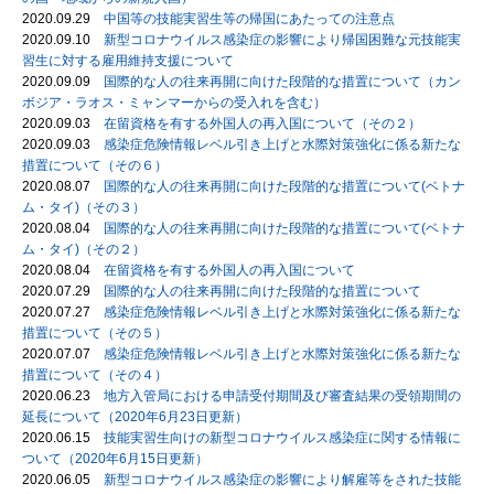
2020.09.29
中国等の技能実習生等の帰国にあたっての注意点
2020.09.10
新型コロナウイルス感染症の影響により帰国困難な元技能実
習生に対する雇用維持支援について
2020.09.09
国際的な人の往来再開に向けた段階的な措置について（カン
ボジア・ラオス・ミャンマーからの受入れを含む）
2020.09.03
在留資格を有する外国人の再入国について（その２）
2020.09.03
感染症危険情報レベル引き上げと水際対策強化に係る新たな
措置について（その６）
2020.08.07
国際的な人の往来再開に向けた段階的な措置について(ベトナ
ム・タイ)（その３）
2020.08.04
国際的な人の往来再開に向けた段階的な措置について(ベトナ
ム・タイ)（その２）
2020.08.04
在留資格を有する外国人の再入国について
2020.07.29
国際的な人の往来再開に向けた段階的な措置について
2020.07.27
感染症危険情報レベル引き上げと水際対策強化に係る新たな
措置について（その５）
2020.07.07
感染症危険情報レベル引き上げと水際対策強化に係る新たな
措置について（その４）
2020.06.23
地方入管局における申請受付期間及び審査結果の受領期間の
延長について（2020年6月23日更新）
2020.06.15
技能実習生向けの新型コロナウイルス感染症に関する情報に
ついて（2020年6月15日更新）
2020.06.05
新型コロナウイルス感染症の影響により解雇等をされた技能