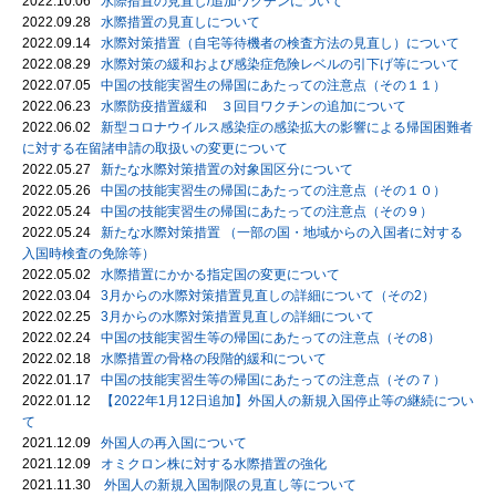
2022.10.06
水際措置の見直し/追加ワクチンについて
2022.09.28
水際措置の見直しについて
2022.09.14
水際対策措置（自宅等待機者の検査方法の見直し）について
2022.08.29
水際対策の緩和および感染症危険レベルの引下げ等について
2022.07.05
中国の技能実習生の帰国にあたっての注意点（その１１）
2022.06.23
水際防疫措置緩和 ３回目ワクチンの追加について
2022.06.02
新型コロナウイルス感染症の感染拡大の影響による帰国困難者
に対する在留諸申請の取扱いの変更について
2022.05.27
新たな水際対策措置の対象国区分について
2022.05.26
中国の技能実習生の帰国にあたっての注意点（その１０）
2022.05.24
中国の技能実習生の帰国にあたっての注意点（その９）
2022.05.24
新たな水際対策措置 （一部の国・地域からの入国者に対する
入国時検査の免除等）
2022.05.02
水際措置にかかる指定国の変更について
2022.03.04
3月からの水際対策措置見直しの詳細について（その2）
2022.02.25
3月からの水際対策措置見直しの詳細について
2022.02.24
中国の技能実習生等の帰国にあたっての注意点（その8）
2022.02.18
水際措置の骨格の段階的緩和について
2022.01.17
中国の技能実習生等の帰国にあたっての注意点（その７）
2022.01.12
【2022年1月12日追加】外国人の新規入国停止等の継続につい
て
2021.12.09
外国人の再入国について
2021.12.09
オミクロン株に対する水際措置の強化
2021.11.30
外国人の新規入国制限の見直し等について