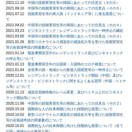
2021.11.10
中国の技能実習生等の帰国にあたっての注意点（その６）
2021.09.10
中国等の技能実習生等の帰国にあたっての注意点（その５）
2021.07.12
技能実習生等の再入国（インドネシア等）に係る措置につい
て
2021.04.02
中国等の技能実習生等の帰国にあたっての注意点（その４）
2021.03.23
ビジネストラック・レジデンストラック等の一時停止の継続
2021.03.05
中国等の技能実習生等の帰国にあたっての注意点（その３）
2021.01.26
新型コロナウイルス感染症の感染拡大等を受けた技能実習生
等の在留諸申請の関連書式について
2021.01.14
緊急事態宣言中のレジデンストラック及びビジネストラック
の停止等について
2021.01.13
緊急事態宣言中の出国前・入国時のコロナ検査について
2021.01.04
全世界の国・地域からの新規入国措置等の一時停止について
2020.12.01
レジデンストラック・ビジネストラック開始（中国）及びレ
ジデンストラック・ビジネストラックに関するよくある質問（中国・ベトナ
ム等）について
2020.11.13
感染症危険情報のレベル変更、及びベトナムとのビジネスト
ラック開始等について
2020.11.06
中国等の技能実習生等の帰国にあたっての注意点（その２）
2020.10.19
国際的な人の往来再開に向けた段階的な措置について
2020.10.02
新型コロナウイルス感染症の感染拡大等を受けた技能実習生
等の在留諸申請の関連書式について
2020.10.01
国際的な人の往来再開に向けた段階的な措置について（全て
の国・地域からの新規入国）