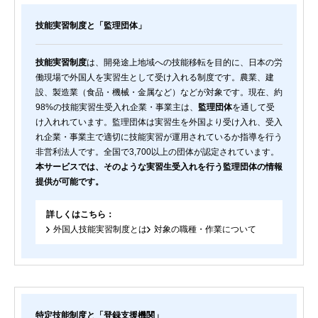
技能実習制度と「監理団体」
技能実習制度
は、開発途上地域への技能移転を目的に、日本の労
働現場で外国人を実習生として受け入れる制度です。農業、建
設、製造業（食品・機械・金属など）などが対象です。現在、約
98%の技能実習生受入れ企業・事業主は、
監理団体
を通して受
け入れれています。監理団体は実習生を外国より受け入れ、受入
れ企業・事業主で適切に技能実習が運用されているか指導を行う
非営利法人です。全国で3,700以上の団体が認定されています。
本サービスでは、そのような実習生受入れを行う監理団体の情報
提供が可能です。
詳しくはこちら：
外国人技能実習制度とは
対象の職種・作業について
特定技能制度と「登録支援機関」