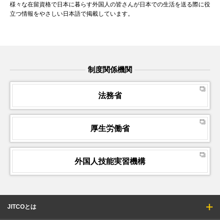
様々な在留資格で日本に暮らす外国人の皆さんが日本での生活を送る際に役
立つ情報をやさしい日本語で掲載しています。
2026年05月21日
お知らせ
～好事例のご紹介～「交流プラザ」を更新しました
2026年05月20日
賛助会員用お知らせ
制度関係機関
「点検の現場から（第20回）」～入管・OTITの取扱い等についての有用な
情報を紹介します～
法務省
2026年05月19日
お知らせ
厚生労働省
送出機関と受入機関のビジネスマッチング（タイ）が7月16日（木）に開催
されます
外国人技能実習機構
2026年05月18日
セミナー・講習会
【ウェビナー】特定技能 工業製品製造業分野セミナーを開催します
JITCOとは
2026年05月12日
賛助会員用お知らせ