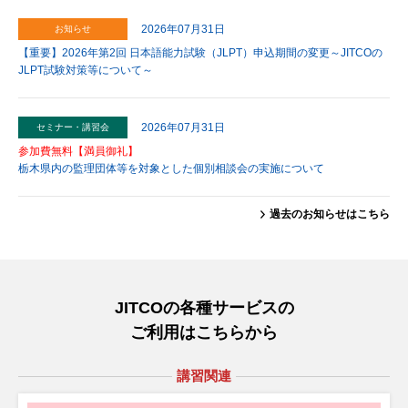
2026年07月31日
お知らせ
【重要】2026年第2回 日本語能力試験（JLPT）申込期間の変更～JITCOの
JLPT試験対策等について～
2026年07月31日
セミナー・講習会
参加費無料【満員御礼】
栃木県内の監理団体等を対象とした個別相談会の実施について
過去のお知らせはこちら
2026年07月31日
お知らせ
～好事例のご紹介～「交流プラザ」を更新しました
JITCOの各種サービスの
2026年07月30日
制度に関する最新情報
ご利用はこちらから
【育成就労】スリランカとの協力覚書（MOC）が作成されました
講習関連
2026年07月30日
教 材