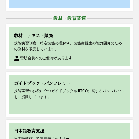
2026年07月21日
セミナー・講習会
特定技能実務セミナー【録画セミナー】を開催します
教材・教育関連
2026年07月17日
お知らせ
教材・テキスト販売
～プログラムを公開しました～ ＜事前申し込み受付中＞
技能実習制度・特定技能の理解や、技能実習生の能力開発のため
バングラデシュ送出機関とのマッチングイベントが開催されます （8/3静
の教材を販売しています。
岡・8/4大阪）
賛助会員へのご優待があります
2026年07月16日
お知らせ
「第3回特定技能サミット in Osaka」へ当機構理事長がビデオメッセージを
ガイドブック・パンフレット
寄せました
技能実習のお役に立つガイドブックやJITCOに関するパンフレット
をご提供しています。
2026年07月15日
賛助会員用お知らせ
「点検の現場から（第22回）」～入管・OTITの取扱い等についての有用な
情報を紹介します～
日本語教育支援
日本語教材、指導員向けセミナー
セミナー・講習会