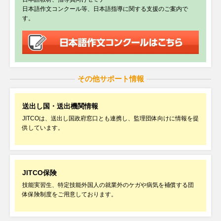
2026年07月10日
日本語作文コンクール等、日本語指導に関する支援のご案内で
特定技能制度説明会（ウェビナー）を8月4日に開催します
す。
2026年07月10日
お知らせ
【再掲】監理支援機関許可申請の点検・提出サービスに関するご案内
その他サポート情報
2026年07月07日
お知らせ
【SSW(ⅰ)】 Expected Numbers of Acceptance vs Actual Numbers
送出し国・送出機関情報
(Fulfilment Ratio as of March 2026)
JITCOは、送出し国政府窓口とも連携し、監理団体向けに情報を提
供しています。
2026年07月06日
お知らせ
7月14日（火）開催 外国人労働者の責任ある受入れフォーラム in関西
「今、何に取り組むべきか？」のご案内
JITCO保険
技能実習生、特定技能外国人の就業外のケガや病気を補償する団
体保険制度をご用意しております。
2026年07月03日
お知らせ
専務理事・代表理事交代のお知らせ