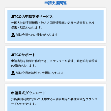
【育成就労】【7/28更新】一部の送出し国について送出機関暫定リストが公
申請支援関連
開されました
JITCOの申請支援サービス
2026年07月27日
セミナー・講習会
外国人技能実習機構・地方入国管理局宛の各種申請書類を点検・
提出・取次いたします。
【9/24（木）・東京】元ネパール駐箚特命全権大使・小川正史氏講演 人材
セミナーが開催されます
賛助会員へのご優待があります
2026年07月27日
セミナー・講習会
JITCOサポート
【8/27（木）】ネパール介護人材採用 オンラインセミナーが開催されます
申請書類を簡単に作成でき、スケジュール管理、勤怠給与管理等
の機能があります。
2026年07月23日
お知らせ
賛助会員は無料でご利用になれます
当機構理事長がYouTube番組に出演しました
申請書式ダウンロード
2026年07月22日
お知らせ
技能実習制度において使用する申請書類等の各種書式をダウンロ
タイ送出機関と日本受入れ機関のビジネスマッチングが開催されました
ードいただけます。