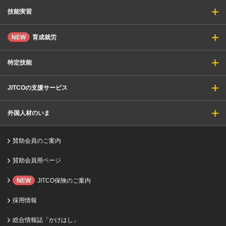
英語版の提供開始
「監理支援機関と外国の送出機関との監理型育成就労の申
技能実習
込みの取次ぎに関する契約書」 （介護分野・鉄道分野運輸係員業務区分な
し、1年ごとの一定期間帰国の想定なし）のJITCO作成サンプルについて
NEW
育成就労
2026年05月12日
お知らせ
特定技能
申請支援サービスの満足度についてのご利用の皆様の評価結果
―90％以上の皆様が高評価―
JITCOの支援サービス
2026年05月11日
お知らせ
外国人材のいま
第2回「外国人雇用支援セミナー（6/29）」が開催されます
賛助会員のご案内
2026年05月11日
お知らせ
賛助会員用ページ
【JITCO後援】2026日本留学・就職・地域活性フェア in インドネシアが開
催されます
NEW
JITCO保険のご案内
採用情報
2026年05月07日
セミナー・講習会
総合情報誌「かけはし」
JITCO後援「人権尊重の観点から適正な監理団体・登録支援機関を見分ける