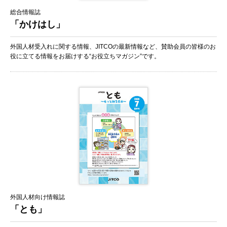
総合情報誌
2026年06月01日
セミナー・講習会
「かけはし」
2026年度第1回「入管法・技能実習法の改正に関するセミナー」を開催しま
す
外国人材受入れに関する情報、JITCOの最新情報など、賛助会員の皆様のお
（東京会場・ウェビナー同時開催）
役に立てる情報をお届けする“お役立ちマガジン”です。
※特定技能制度・育成就労制度に関するセミナーです
2026年05月29日
お知らせ
特定在留カードに係る点検・取次のサービスの取扱いについて
2026年05月29日
お知らせ
在留資格「介護」への在留資格変更許可申請の点検・取次を試行実施します
（賛助会員および傘下機関限定）
2026年05月28日
教 材
外国人材向け情報誌
「育成就労 記載例集［第Ⅰ分冊］監理支援機関許可関係諸申請」を発売し
「とも」
ました