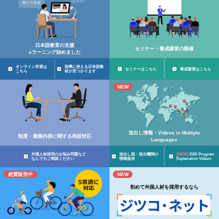
日本語教育の支援
セミナー・養成講習の開催
eラーニング始めました
オンライン学習は
指導に使える日本語教
セミナーはこちら
養成講習はこちら
こちら
材が見つかります
NEW
送出し情報・Videos in Multiple
制度・業務内容に関する相談対応
Languages
外国人材採用のお悩み問題など
送出し国・送出機関の
[NEW]
ESD Program
なんでもご相談ください
情報提供
Explanation Videos
絶賛販売中
NEW
初めて外国人材を採用するなら