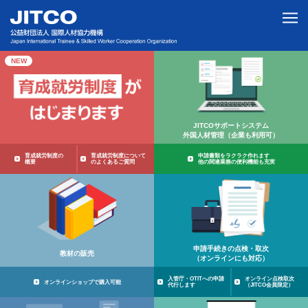
NEW
JITCOサポートシステム
外国人材管理（企業も利用可）
育成就労制度の
育成就労制度に
ついて
申請書類をラクラク作れます
概要
のよくあるご質問
他の関連業務の便利機能も充実
申請手続きの点検・取次
教材の販売
（オンラインにも対応）
入管庁・OTITへの
申請
オンライン点検取次
オンラインショップで購入可能
代行します
（JITCO会員限定）