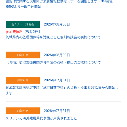
語要件に関する現場向け最新情報提供セミナーを開催します（9/9開催
※8/3より一般申込開始）
2026年08月03日
セミナー・講習会
参加費無料
【残り2枠】
茨城県内の監理団体等を対象とした個別相談会の実施について
2026年08月03日
お知らせ
【再掲】監理支援機関許可申請の点検・提出のご依頼について
2026年07月31日
お知らせ
育成就労計画認定申請（施行日前申請）の点検・提出を9月1日から開始し
ます
2026年07月31日
お知らせ
スリランカ海外雇用局代表団が来訪されました