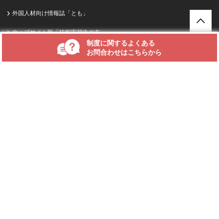
方法：第2回『監理団体および登録支援機関を対象としたアンケート調査』
外国人材向け情報誌「とも」
結果報告会」が開催されます
ウェブサイト版「技能実習生の友」
制度に関するよくある
2026年05月07日
お知らせ
ニュース・お知らせ
お問合わせはこちらから
送出し国情報ビデオクリップ（モンゴル）を更新しました
2026年05月07日
セミナー・講習会
「JITCO」は、公益財団法人国際人材協力機構の登録商標です。「JITCO」の
【新規追加3分野も説明】
特定技能 分野別要件解説セミナー（18分野）を
商標を無断で使用することは、法令で固く禁じられています。当機構は、商
開催します
標権の侵害等の行為について、法的権利を行使することがあります。
2026年05月01日
教 材
お問合わせ
「育成就労制度 運用要領 (令和8年4月6日改正版) 」 を発売しました
サイトポリシー・個人情報保護方針
2026年04月24日
お知らせ
サイトマップ
在留資格「技術・人文知識・国際業務」の点検・取次を試行実施しています
（賛助会員および傘下機関限定）