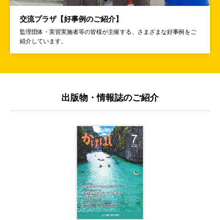
2026年06月08日
セミナー・講習会
交流プラザ
【好事例のご紹介】
参加費無料
埼玉県内の監理団体等を対象とした相談会の実施について
監理団体・実習実施者等の皆様が主催する、さまざまな好事例をご
紹介しています。
2026年06月05日
制度に関する最新情報
【育成就労】タイとの協力覚書（MOC）が作成されました
出版物・情報誌のご紹介
2026年06月01日
セミナー・講習会
【6/30（火）】ネパール人材採用セミナーin大阪が開催されます
2026年06月01日
セミナー・講習会
【6/25（木）・ウェビナー】特定技能ネパール人材採用のルールと完全実務
ガイド
2026年06月01日
お知らせ
（厚生労働省からのお知らせ）6月は「外国人雇用啓発月間」です