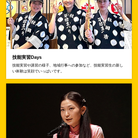
JITCO総合情報誌「かけはし」の7月号を発行しました
2026年06月30日
お知らせ
外国人材向け情報誌「とも」の7月号を発行しました
2026年06月26日
制度に関する最新情報
技能実習Days
【特定技能】「特定の分野に係る要領別冊」（工業製品製造業分野）が一部
改正されました
技能実習や講習の様子、地域行事への参加など、技能実習生の新し
い体験は笑顔でいっぱいです。
2026年06月25日
制度に関する最新情報
【育成就労】繊維産業における育成就労外国人の受入れに係る要件の情報が
公表されました
2026年06月24日
セミナー・講習会
～ご好評につきお申し込み締め切りを延長しました～
【育成就労】
外部監査人
・監理支援機関のための監査実務セミナーを7/3に
開催します
（東京会場・ウェビナー同時開催）