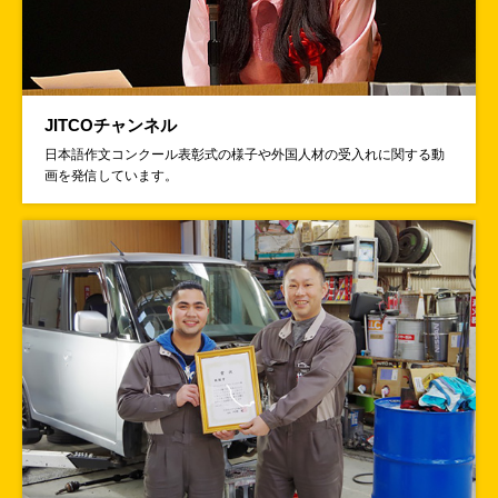
2026年06月22日
セミナー・講習会
2026年度上半期日本語関連セミナー開催のご案内
JITCOチャンネル
日本語作文コンクール表彰式の様子や外国人材の受入れに関する動
2026年06月18日
セミナー・講習会
画を発信しています。
～定員に達したため、お申込みを締め切りました～
育成就労制度説明会（ウェビナー）を7月23日に開催します
2026年06月17日
賛助会員用お知らせ
「点検の現場から（第21回）」～入管・OTITの取扱い等についての有用な
情報を紹介します～
2026年06月17日
セミナー・講習会
【満員御礼】参加費無料
群馬県内の監理団体等を対象とした個別相談会の実
施について