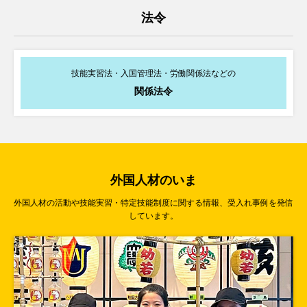
法令
2026年07月02日
お知らせ
【7/2更新】
一目で判る！特定技能外国人制度の受入れ見込数（上限）と受
入れ充足率
技能実習法・入国管理法・労働関係法などの
関係法令
2026年07月02日
制度に関する最新情報
【育成就労】工業製品製造業分野にて育成就労外国人を受け入れる際は
JAIMへ入会する必要があります
2026年07月02日
制度に関する最新情報
外国人材のいま
【育成就労】ウズベキスタンとの協力覚書（MOC）が作成されました
外国人材の活動や技能実習・特定技能制度に関する情報、受入れ事例を発信
しています。
2026年07月01日
セミナー・講習会
育成就労実務セミナー〈許可申請実務編〉【録画セミナー】を開催します
2026年06月30日
お知らせ