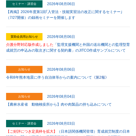
2026年08月06日
セミナー・講習会
【再掲】2026年度第1回｢入管法・技能実習法の改正に関するセミナー｣
（7/27開催）の録画セミナーを開催します
2026年08月06日
賛助会員用お知らせ
介護分野対応版作成しました
「監理支援機関と外国の送出機関との監理型育
成就労の申込みの取次ぎに関する契約書」のJITCO作成サンプルについて
2026年08月06日
お知らせ
令和8年熊本地震に伴う自治体等からの案内について
《第2報》
2026年08月04日
お知らせ
【農林水産省 動物検疫所から】肉や肉製品の持ち込みについて
2026年08月03日
セミナー・講習会
【ご好評につき定員枠を拡大】
（日本語関係機関登壇）育成就労制度の日本