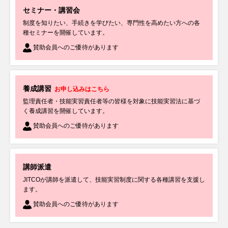
「特定技能 記載例集［第Ⅱ分冊］」を改訂・発売しました
セミナー・講習会
制度を知りたい、手続きを学びたい、専門性を高めたい方への各
種セミナーを開催しています。
2026年07月30日
制度に関する最新情報
【技能実習】管路更生職種、豆腐製造職種 等の移行対象職種・作業が追加
賛助会員へのご優待があります
されました
養成講習
2026年07月30日
お申し込みはこちら
セミナー・講習会
監理責任者・技能実習責任者等の皆様を対象に技能実習法に基づ
【お申し込みは本日7/30(木)まで】～ご好評につき追加開催～
【録画セミナ
く養成講習を開催しています。
ー】
【育成就労】外部監査人・監理支援機関のための監査実務セミナーを開催し
賛助会員へのご優待があります
ます（8/7開催）
2026年07月29日
制度に関する最新情報
講師派遣
【特定技能】「特定の分野に係る要領別冊」（航空分野）が一部改正されま
JITCOが講師を派遣して、技能実習制度に関する各種講習を支援し
した
ます。
賛助会員へのご優待があります
2026年07月28日
制度に関する最新情報