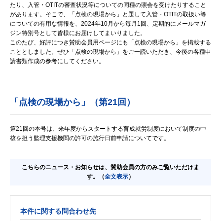
たり、入管・OTITの審査状況等についての同種の照会を受けたりすること
があります。そこで、「点検の現場から」と題して入管・OTITの取扱い等
についての有用な情報を、2024年10月から毎月1回、定期的にメールマガ
ジン特別号として皆様にお届けしてまいりました。
このたび、好評につき賛助会員用ページにも「点検の現場から」を掲載する
こととしました。ぜひ「点検の現場から」をご一読いただき、今後の各種申
請書類作成の参考にしてください。
「点検の現場から」（第21回）
第21回の本号は、来年度からスタートする育成就労制度において制度の中
核を担う監理支援機関の許可の施行日前申請についてです。
こちらのニュース・お知らせは、賛助会員の方のみご覧いただけま
す。（
全文表示
）
本件に関する問合わせ先