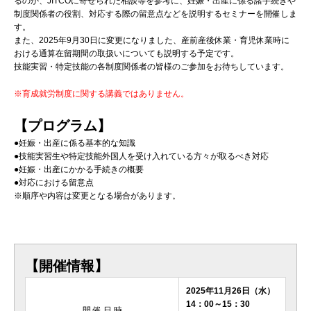
るのか、JITCOに寄せられた相談等を参考に、妊娠・出産に係る諸手続きや
制度関係者の役割、対応する際の留意点などを説明するセミナーを開催しま
す。
また、2025年9月30日に変更になりました、産前産後休業・育児休業時に
おける通算在留期間の取扱いについても説明する予定です。
技能実習・特定技能の各制度関係者の皆様のご参加をお待ちしています。
※育成就労制度に関する講義ではありません。
【プログラム】
●妊娠・出産に係る基本的な知識
●技能実習生や特定技能外国人を受け入れている方々が取るべき対応
●妊娠・出産にかかる手続きの概要
●対応における留意点
※順序や内容は変更となる場合があります。
【開催情報】
2025年11月26日（水）
14：00～15：30
開 催 日 時