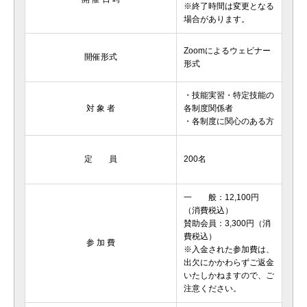
※終了時間は変更となる
場合があります。
Zoomによるウェビナー
開催形式
形式
・技能実習・特定技能の
対 象 者
各制度関係者
・各制度に関心のある方
定 員
200名
一 般：12,100円
（消費税込）
賛助会員：3,300円（消
費税込）
参 加 費
※入金された参加費は、
出欠にかかわらずご返金
いたしかねますので、ご
注意ください。