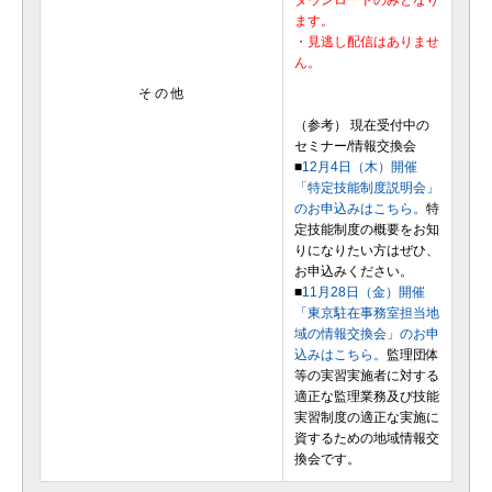
ます。
・見逃し配信はありませ
ん。
そ の 他
（参考） 現在受付中の
セミナー/情報交換会
■
12月4日（木）開催
「特定技能制度説明会」
のお申込みはこちら。
特
定技能制度の概要をお知
りになりたい方はぜひ、
お申込みください。
■
11月28日（金）開催
「東京駐在事務室担当地
域の情報交換会」のお申
込みはこちら。
監理団体
等の実習実施者に対する
適正な監理業務及び技能
実習制度の適正な実施に
資するための地域情報交
換会です。