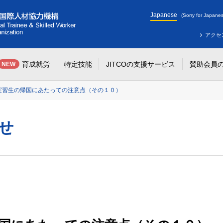
Japanese
(Sorry for Japanes
アクセ
育成就労
特定技能
JITCOの支援サービス
賛助会員
NEW
実習生の帰国にあたっての注意点（その１０）
せ