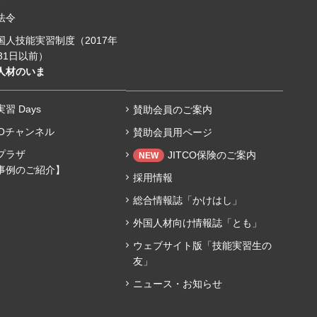
法令
国人技能実習制度（2017年
31日以前）
人材のいま
習 Days
賛助会員のご案内
COチャンネル
賛助会員用ページ
プラザ
JITCO保険のご案内
NEW
事例のご紹介】
採用情報
総合情報誌「かけはし」
外国人材向け情報誌「とも」
ウェブサイト版「技能実習生の
友」
ニュース・お知らせ