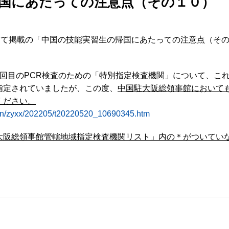
国にあたっての注意点（その１０）
せにて掲載の「中国の技能実習生の帰国にあたっての注意点（そ
回目のPCR検査のための「特別指定検査機関」について、これ
指定されていましたが、この度、
中国駐大阪総領事館において
ください。
/jpn/zyxx/202205/t20220520_10690345.htm
大阪総領事館管轄地域指定検査機関リスト」内の＊がついてい