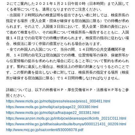
２にてご案内した２０２１年１月２１日午前０時（日本時間）まで入国して
くる者等についても、適用となりますのでご注意ください。
・出国前７２時間以内の検査証明を提出できない者に対しては、検疫所長の
指定する場所（受入企業・団体が確保する宿泊施設に限る）での待機が求め
られます。その上で、入国後３日目において、受入企業・団体の責任におい
て改めて検査を行い、その結果について検疫所長へ報告するとともに、入国
後１４日までの自宅等での待機が求められます。検疫官の指示に従わない場
合、検疫法に基づく停留の措置がとられる場合があります。
・全ての外国人の入国について、当分の間、１４日間の公共交通機関不使
用、１４日間の自宅又は宿泊施設での待機、位置情報等の保存、保健所等か
ら位置情報の提示を求められた場合に応じること等について誓約を求められ
ます。誓約に違反した場合は、検疫法上の停留の対象となりうるとのことで
す。この誓約書を提出しない者に対しては、検疫所長の指定する場所（検疫
所が確保する宿泊施設に限る）で１４日間待機しなければなりません。
詳細については、以下の外務省ＨＰ・厚生労働省ＨＰ・法務省ＨＰ等をご参
照ください。
https://www.mofa.go.jp/mofaj/press/release/press1_000481.html
https://www.mofa.go.jp/mofaj/ca/cp/page22_003380.html
https://www.mofa.go.jp/mofaj/ca/fna/page22_003381.html
https://www.anzen.mofa.go.jp/info/pcwideareaspecificinfo_2021C011.html
https://www.mhlw.go.jp/stf/seisakunitsuite/bunya/0000121431_00209.html
http://www.moj.go.jp/isa/content/930006078.pdf