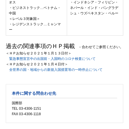
オス
・インドネシア・フィリピン・
・ビジネストラック…ベトナム・
ネパール・インド・バングラデ
中国
シュ・ウズベキスタン・ペルー
＜レベル３対象国＞
・レジデンストラック…ミャンマ
ー
過去の関連事項のＨＰ掲載
－合わせてご参照ください。
＜ＨＰお知らせ２０２１年１月１３日付＞
緊急事態宣言中の出国前・入国時のコロナ検査について
＜ＨＰお知らせ２０２１年１月４日付＞
全世界の国・地域からの新規入国措置等の一時停止について
本件に関する問合わせ先
国際部
TEL 03-4306-1151
FAX 03-4306-1118