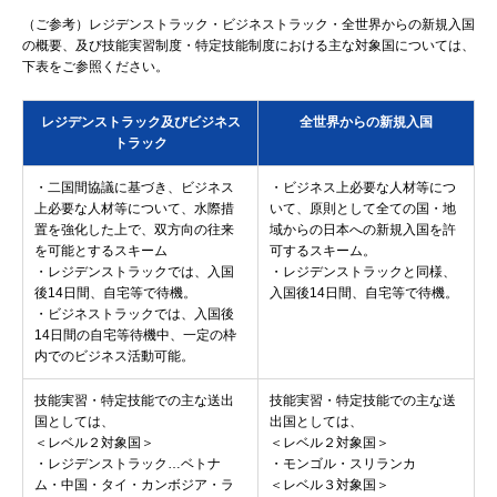
（ご参考）レジデンストラック・ビジネストラック・全世界からの新規入国
の概要、及び技能実習制度・特定技能制度における主な対象国については、
下表をご参照ください。
レジデンストラック及びビジネス
全世界からの新規入国
トラック
・二国間協議に基づき、ビジネス
・ビジネス上必要な人材等につ
上必要な人材等について、水際措
いて、原則として全ての国・地
置を強化した上で、双方向の往来
域からの日本への新規入国を許
を可能とするスキーム
可するスキーム。
・レジデンストラックでは、入国
・レジデンストラックと同様、
後14日間、自宅等で待機。
入国後14日間、自宅等で待機。
・ビジネストラックでは、入国後
14日間の自宅等待機中、一定の枠
内でのビジネス活動可能。
技能実習・特定技能での主な送出
技能実習・特定技能での主な送
国としては、
出国としては、
＜レベル２対象国＞
＜レベル２対象国＞
・レジデンストラック…ベトナ
・モンゴル・スリランカ
ム・中国・タイ・カンボジア・ラ
＜レベル３対象国＞