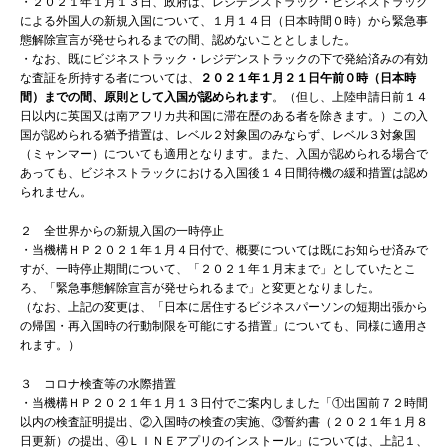
・２０２１年１月１３日、政府は、レジデンストラック・ビジネストラック
による外国人の新規入国について、１月１４日（日本時間０時）から緊急事
態解除宣言が発せられるまでの間、認めないこととしました。
・なお、既にビジネストラック・レジデンストラックの下で発給済みの有効
な査証を所持する者については、
２０２１年１月２１日午前０時（日本時
間）までの間、原則として入国が認められます
。
（但し、上陸申請日前１４
日以内に英国又は南アフリカ共和国に滞在歴のある者を除きます。）
この入
国が認められる猶予措置は、レベル２対象国のみならず、レベル３対象国
（ミャンマー）についても適用となります。また、入国が認められる場合で
あっても、ビジネストラックにおける入国後１４日間待機の緩和措置は認め
られません。
２ 全世界からの新規入国の一時停止
・当機構ＨＰ２０２１年１月４日付で、概要については既にお知らせ済みで
すが、一時停止期間について、「２０２１年１月末まで」としていたとこ
ろ、「緊急事態解除宣言が発せられるまで」と変更となりました。
（なお、上記の変更は、「日本に居住するビジネスパーソンの短期出張から
の帰国・再入国時の行動制限を可能にする措置」についても、同様に適用さ
れます。）
３ コロナ検査等の水際措置
・当機構ＨＰ２０２１年１月１３日付でご案内しました「①出国前７２時間
以内の検査証明提出、②入国時の検査の実施、③誓約書（２０２１年１月８
日更新）の提出、④ＬＩＮＥアプリのインストール」については、上記１、