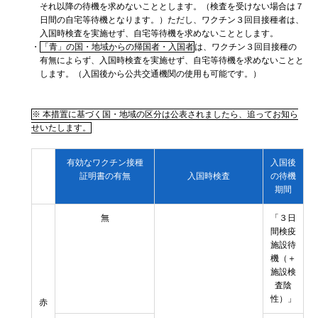
それ以降の待機を求めないこととします。（検査を受けない場合は７
日間の自宅等待機となります。）ただし、ワクチン３回目接種者は、
入国時検査を実施せず、自宅等待機を求めないこととします。
・
「青」の国・地域からの帰国者・入国者
は、ワクチン３回目接種の
有無によらず、入国時検査を実施せず、自宅等待機を求めないことと
します。（入国後から公共交通機関の使用も可能です。）
※ 本措置に基づく国・地域の区分は公表されましたら、追ってお知ら
せいたします。
有効なワクチン接種
入国後
証明書の有無
入国時検査
の待機
期間
無
「３日
間検疫
施設待
機（＋
施設検
査陰
性）」
赤