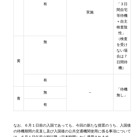
有
「３日
間自宅
実施
等待機
＋自主
検査陰
性」
（検査
無
を受け
ない場
合は７
黄
日間待
機）
有
「待機
無
–
無し」
青
有
なお、６月１日前の入国であっても、今回の新たな措置のうち、入国後
の待機期間の見直し及び入国後の公共交通機関使用に係る事項について
は、６月１日午前０時以降（日本時間）から適用されます。