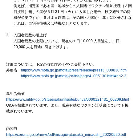
例えば、指定国である国・地域からの入国者でワクチン追加接種（３回
目接種）無しの者が５月 31 日（火）に入国した場合、検疫施設での待
機が必要ですが、６月１日以降は、その国・地域が「赤」に区分されな
ければ、自宅等待機又は待機なしとなります。
2.
入国者総数の引上げ
入国者総数の上限について、現在の１日 10,000 人目途を、１日
20,000 人を目途に引き上げます。
詳細については、下記の各官庁のHPをご参照下さい。
外務省
https://www.mofa.go.jp/mofaj/press/release/press3_000830.html
https://www.mofa.go.jp/mofaj/ca/fna/page4_005130.html#no2-2
厚生労働省
https://www.mhlw.go.jp/stf/seisakunitsuite/bunya/0000121431_00209.html
Q&Aも掲載されています。また、現在有効なワクチン証明書についても掲
載されています。
内閣府
https://corona.go.jp/news/pdf/mizugiwataisaku_minaoshi_20220520.pdf