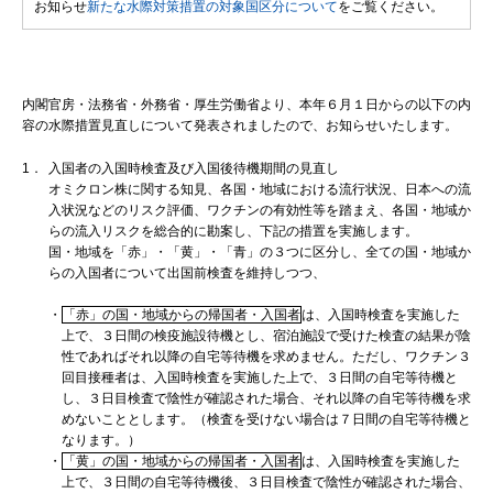
お知らせ
新たな水際対策措置の対象国区分について
をご覧ください。
内閣官房・法務省・外務省・厚生労働省より、本年６月１日からの以下の内
容の水際措置見直しについて発表されましたので、お知らせいたします。
1．
入国者の入国時検査及び入国後待機期間の見直し
オミクロン株に関する知見、各国・地域における流行状況、日本への流
入状況などのリスク評価、ワクチンの有効性等を踏まえ、各国・地域か
らの流入リスクを総合的に勘案し、下記の措置を実施します。
国・地域を「赤」・「黄」・「青」の３つに区分し、全ての国・地域か
らの入国者について出国前検査を維持しつつ、
・
「赤」の国・地域からの帰国者・入国者
は、入国時検査を実施した
上で、３日間の検疫施設待機とし、宿泊施設で受けた検査の結果が陰
性であればそれ以降の自宅等待機を求めません。ただし、ワクチン３
回目接種者は、入国時検査を実施した上で、３日間の自宅等待機と
し、３日目検査で陰性が確認された場合、それ以降の自宅等待機を求
めないこととします。（検査を受けない場合は７日間の自宅等待機と
なります。）
・
「黄」の国・地域からの帰国者・入国者
は、入国時検査を実施した
上で、３日間の自宅等待機後、３日目検査で陰性が確認された場合、