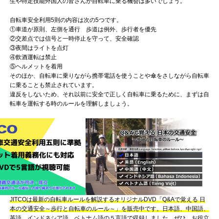
生や特定技能外国人の皆さんが自転車に乗る機会は多いでしょう。
自転車安全利用5則の内容は次の5つです。
①車道が原則、左側を通行 歩道は例外、歩行者を優先
②交差点では信号と一時停止を守って、安全確認
③夜間はライトを点灯
④飲酒運転は禁止
⑤ヘルメットを着用
そのほか、自転車に乗りながら携帯電話を使うことや傘をさしながら自転車
に乗ることも禁止されています。
違反をしないため、それ以前に安全で正しく自転車に乗るために、まずは自
転車を運転する時のルールを理解しましょう。
JITCOは最新の自転車ルールを解説するオリジナルDVD「Q&Aで覚える 日
本の交通安全～歩行と自転車のルール～」を販売中です。日本語、中国語、
英語、インドネシア語、ベトナム語の５言語で収録しました。
ぜひ、お役立