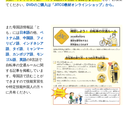
てください。
DVDのご購入は「JITCO教材オンラインショップ」から。
また母国語情報誌「と
も」には
日本語
の他、
ベ
トナム語
、
中国語
、
フィ
リピノ語
、
インドネシア
語
、
タイ語
、
ミャンマー
語
、
カンボジア語
、
モン
ゴル語
、
英語
の9言語で
自転車の交通ルールに関
する記事を掲載していま
す。母国語で読むことが
できますので技能実習生
や特定技能外国人の方々
に共有ください。