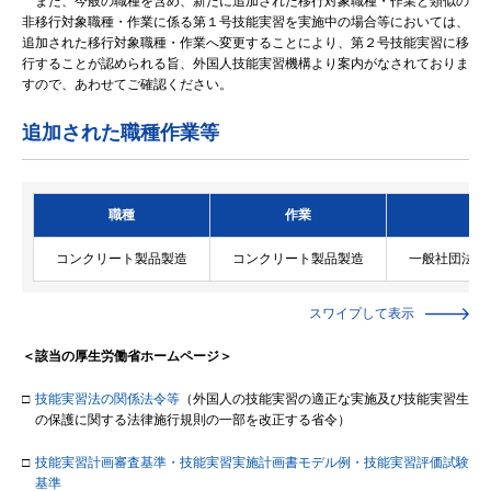
また、今般の職種を含め、新たに追加された移行対象職種・作業と類似の
非移行対象職種・作業に係る第１号技能実習を実施中の場合等においては、
追加された移行対象職種・作業へ変更することにより、第２号技能実習に移
行することが認められる旨、外国人技能実習機構より案内がなされておりま
すので、あわせてご確認ください。
追加された職種作業等
職種
作業
コンクリート製品製造
コンクリート製品製造
一般社団法人
スワイプして表示
＜該当の厚生労働省ホームページ＞
□
技能実習法の関係法令等
（外国人の技能実習の適正な実施及び技能実習生
の保護に関する法律施行規則の一部を改正する省令）
□
技能実習計画審査基準・技能実習実施計画書モデル例・技能実習評価試験
基準