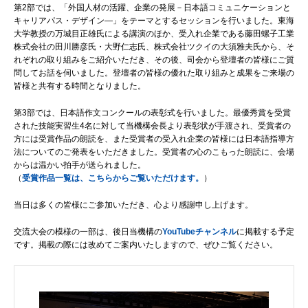
第2部では、「外国人材の活躍、企業の発展－日本語コミュニケーションと
キャリアパス・デザイン―」をテーマとするセッションを行いました。東海
大学教授の万城目正雄氏による講演のほか、受入れ企業である藤田螺子工業
株式会社の田川勝彦氏・大野仁志氏、株式会社ツクイの大須雅夫氏から、そ
れぞれの取り組みをご紹介いただき、その後、司会から登壇者の皆様にご質
問してお話を伺いました。登壇者の皆様の優れた取り組みと成果をご来場の
皆様と共有する時間となりました。
第3部では、日本語作文コンクールの表彰式を行いました。最優秀賞を受賞
された技能実習生4名に対して当機構会長より表彰状が手渡され、受賞者の
方には受賞作品の朗読を、また受賞者の受入れ企業の皆様には日本語指導方
法についてのご発表をいただきました。受賞者の心のこもった朗読に、会場
からは温かい拍手が送られました。
（
受賞作品一覧は、こちらからご覧いただけます。
）
当日は多くの皆様にご参加いただき、心より感謝申し上げます。
交流大会の模様の一部は、後日当機構の
YouTubeチャンネル
に掲載する予定
です。掲載の際には改めてご案内いたしますので、ぜひご覧ください。