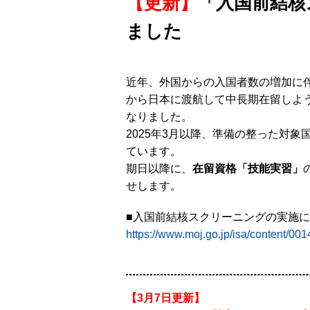
【更新】
「入国前結核
ました
近年、外国からの入国者数の増加に
から日本に渡航して中長期在留しよ
なりました。
2025年3月以降、準備の整った対
ています。
期日以降に、
在留資格「技能実習」
せします。
■入国前結核スクリーニングの実施
https://www.moj.go.jp/isa/content/00
【3月7日更新】