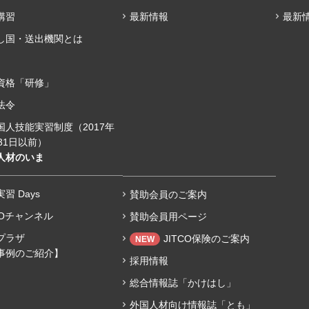
講習
最新情報
最新
し国・送出機関とは
資格「研修」
法令
国人技能実習制度（2017年
31日以前）
人材のいま
習 Days
賛助会員のご案内
COチャンネル
賛助会員用ページ
プラザ
JITCO保険のご案内
NEW
事例のご紹介】
採用情報
総合情報誌「かけはし」
外国人材向け情報誌「とも」