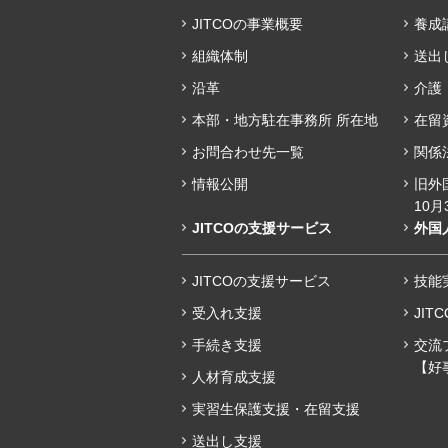
JITCOの事業概要
養成
組織体制
送出
沿革
介護
本部・地方駐在事務所 所在地
在留
お問合わせ先一覧
関係
情報公開
旧外
10月
JITCOの支援サービス
外国
JITCOの支援サービス
技能実
受入れ支援
JIT
手続き支援
交流
【好
人材育成支援
実習生保護支援・在留支援
送出し支援