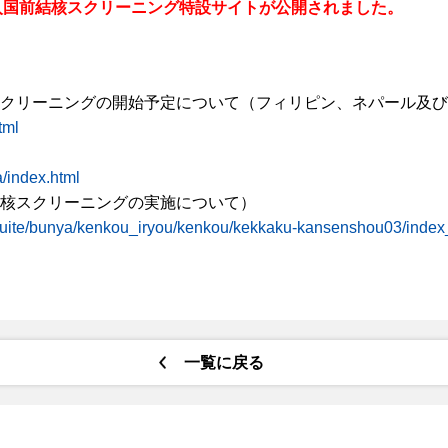
に入国前結核スクリーニング特設サイトが公開されました。
スクリーニングの開始予定について（フィリピン、ネパール及
tml
a/index.html
結核スクリーニングの実施について）
itsuite/bunya/kenkou_iryou/kenkou/kekkaku-kansenshou03/inde
一覧に戻る