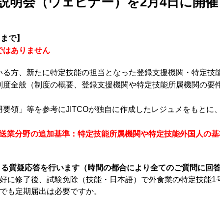
説明会（ウェビナー）を2月4日に開
）まで】
ではありません
いる方、新たに特定技能の担当となった登録支援機関・特定技
制度全般（制度の概要、登録支援機関や特定技能所属機関の要
要領」等を参考にJITCOが独自に作成したレジュメをもとに
車運送業分野の追加基準：特定技能所属機関や特定技能外国人の
による質疑応答を行います（時間の都合により全てのご質問に回
良好に修了後、試験免除（技能・日本語）で外食業の特定技能1
合でも定期届出は必要ですか。