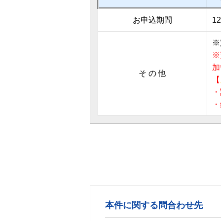
お申込期間
1
※
※
加
そ の 他
【
・
・
本件に関する問合わせ先