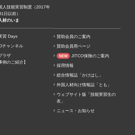
国人技能実習制度（2017年
31日以前）
人材のいま
習 Days
賛助会員のご案内
COチャンネル
賛助会員用ページ
プラザ
JITCO保険のご案内
NEW
事例のご紹介】
採用情報
総合情報誌「かけはし」
外国人材向け情報誌「とも」
ウェブサイト版「技能実習生の
友」
ニュース・お知らせ