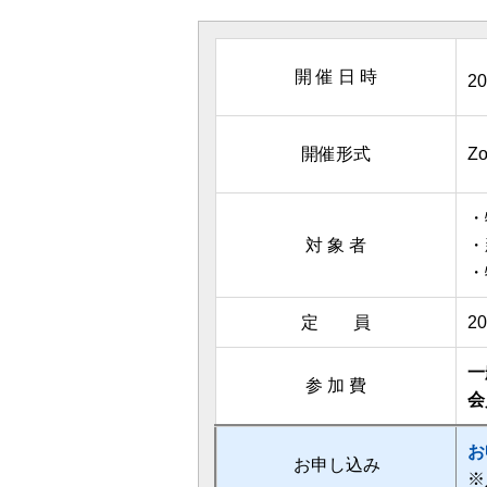
開 催 日 時
2
開催形式
Z
・
対 象 者
・
・
定 員
2
一
参 加 費
会
お
お申し込み
※