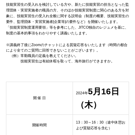
技能実習生の受入れを検討している方や、新たに技能実習の担当となった監
理団体・実習実施者の職員の方、そのほか技能実習制度に関心のある方を対
象に、技能実習生の受入れ全般に関する説明会（制度の概要、技能実習生の
要件、監理団体・実習実施者[企業等]の要件など）を開催いたします。
「技能実習制度運用要領」等を参考にした、JITCO独自のレジュメを基に、
制度の基本的事項をわかりやすく講義いたします。
※講義終了後にZoomのチャットによる質疑応答をいたします（時間の都合
により全てのご質問に回答できないことがございます）。
（例）常勤職員の定義を教えてください。
技能実習生は有給休暇を取って、海外旅行ができますか。
5月16日
2024年
開 催 日
（木）
13：30～16：30（途中休憩お
開催時間
よび質疑応答を含む）