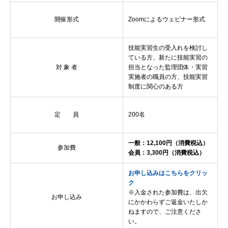
開催形式
Zoomによるウェビナー形式
技能実習生の受入れを検討し
ている方、新たに技能実習の
対 象 者
担当となった監理団体・実習
実施者の職員の方、技能実習
制度に関心のある方
定 員
200名
一般：12,100円（消費税込）
参加費
会員：3,300円（消費税込）
お申し込みはこちらをクリッ
ク
※入金された参加費は、出欠
お申し込み
にかかわらずご返金いたしか
ねますので、ご注意くださ
い。