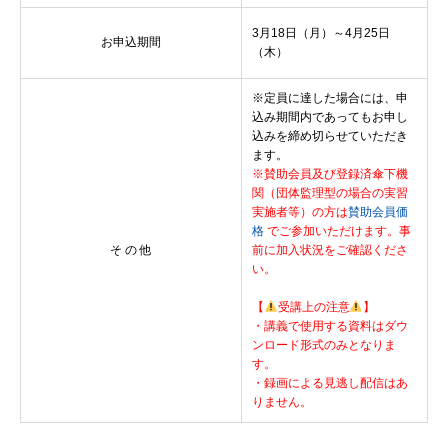
3月18日（月）～4月25日
お申込期間
（木）
※定員に達した場合には、申
込み期間内であってもお申し
込みを締め切らせていただき
ます。
※賛助会員及び登録済傘下機
関（団体監理型の場合の実習
実施者等）の方は
賛助会員価
格
でご参加いただけます。事
そ の 他
前に加入状況をご確認くださ
い。
【
受講上の注意
】
・講義で使用する資料はダウ
ンロード形式のみとなりま
す。
・録画による見逃し配信はあ
りません。